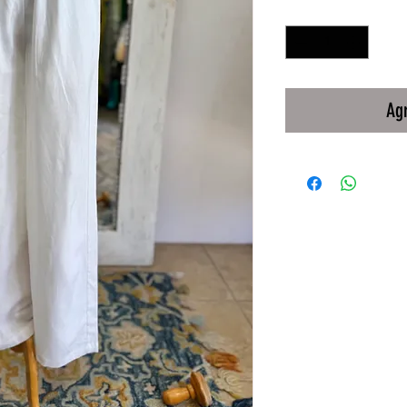
Cantidad
*
Agr