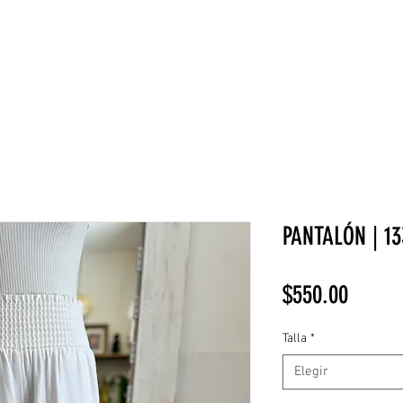
NEW COLLECTION
¡REBAJAS!
DV HOME
BELLEZA
PANTALÓN | 13
Precio
$550.00
Talla
*
Elegir