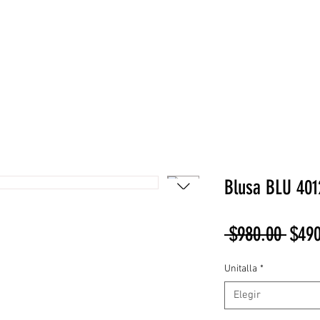
NEW COLLECTION
¡REBAJAS!
DV HOME
BELLEZA
Blusa BLU 401
Preci
 $980.00 
$490
Unitalla
*
Elegir