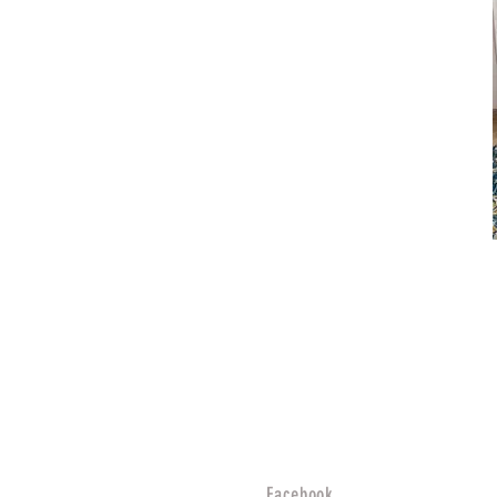
S/M
SM
Unitalla
XL
XL (14-16)
XS
XS-S
Facebook