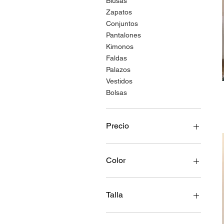
Blusas
Zapatos
Conjuntos
Pantalones
Kimonos
Faldas
Palazos
Vestidos
Bolsas
Precio
40 MXN
6200 MXN
Color
Talla