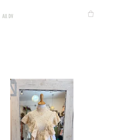
All DV
DV SPORT
CONTACTO