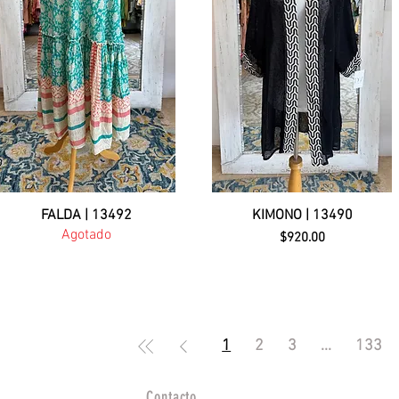
FALDA | 13492
KIMONO | 13490
Agotado
Precio
$920.00
1
2
3
...
133
Contacto