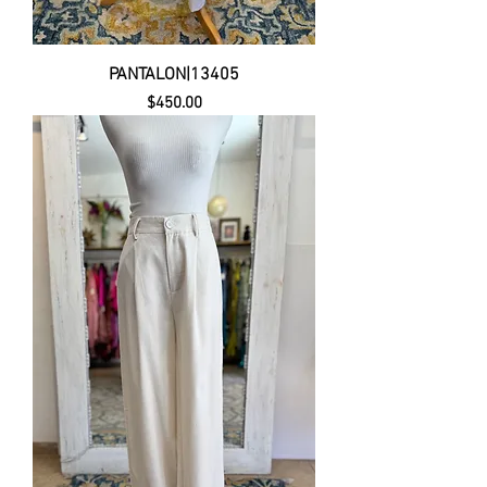
PANTALON|13405
Precio
$450.00