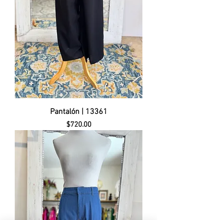
Pantalón | 13361
Precio
$720.00