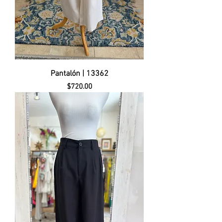
Pantalón | 13362
Precio
$720.00