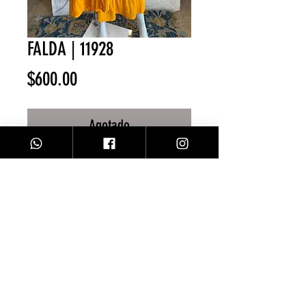
FALDA | 11928
Precio
$600.00
Agotado
Falda manta/ Amarillo
Facebook
Contacto
Instagram
Comprar
Envíos y Devoluciones
Sobre Nosotros
Métodos de Pago