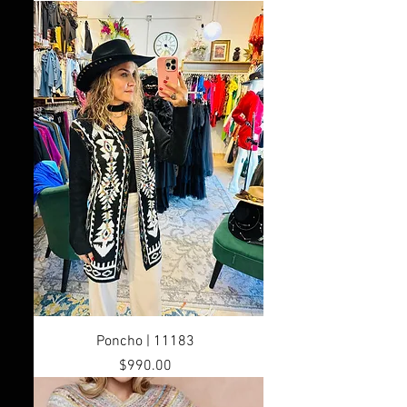
Poncho | 11183
Precio
$990.00