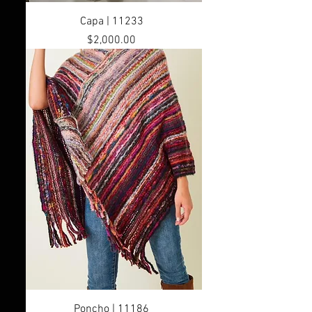
Capa | 11233
Precio
$2,000.00
Poncho | 11186