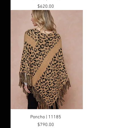
Precio
$620.00
Poncho | 11185
Precio
$790.00