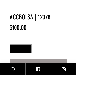
ACCBOLSA | 12078
Precio
$100.00
Cantidad
*
Agregar al carrito
ACCESORIO PARA BOLSA/
CHERRY TEJIDA
Facebook
Contacto