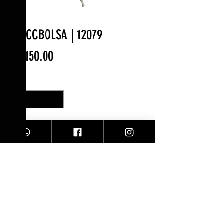
ACCBOLSA | 12079
Precio
$150.00
Cantidad
*
Agregar al carrito
accesorio para bolsa/ Conchas
Facebook
Contacto
Instagram
Comprar