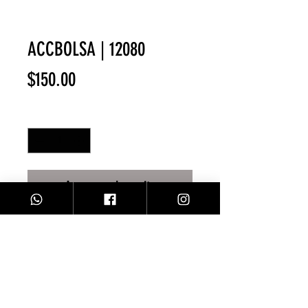
ACCBOLSA | 12080
Precio
$150.00
Cantidad
*
Agregar al carrito
ACCESORIO PARA BOLSA /
TORTUGA
Facebook
Contacto