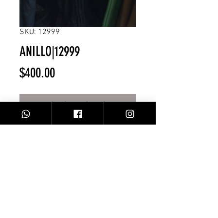
SKU: 12999
ANILLO|12999
Precio
$400.00
Agotado
Anillo dorado p/azul
Facebook
Contacto
Instagram
Comprar
Envíos y Devoluciones
Sobre Nosotros