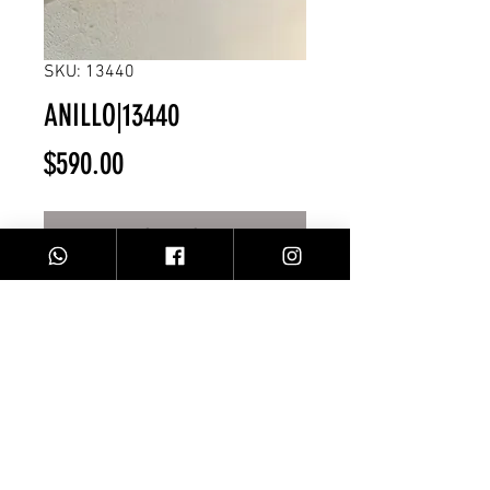
SKU: 13440
ANILLO|13440
Precio
$590.00
Agotado
Anillo dorado 3perlas
Facebook
Contacto
Instagram
Comprar
Envíos y Devoluciones
Sobre Nosotros