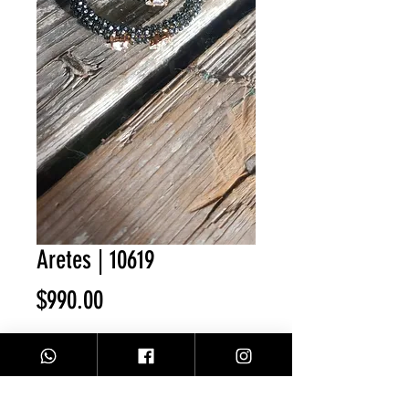
Aretes | 10619
Precio
$990.00
Cantidad
*