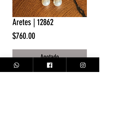
Aretes | 12862
Precio
$760.00
Agotado
Aretes largos moño plata
Facebook
Contacto
Instagram
Comprar
Envíos y Devoluciones
Sobre Nosotros
Métodos de Pago