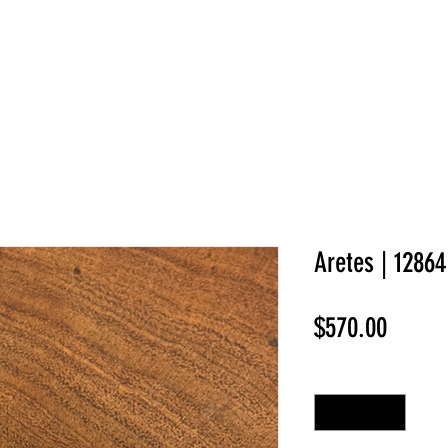
NEW COLLECTION
¡REBAJAS!
DV HOME
BELLEZA
Aretes | 12864
Precio
$570.00
Cantidad
*