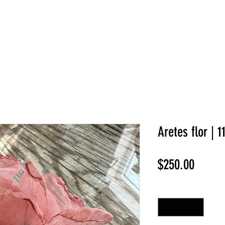
NEW COLLECTION
¡REBAJAS!
DV HOME
BELLEZA
Aretes flor | 1
Precio
$250.00
Cantidad
*