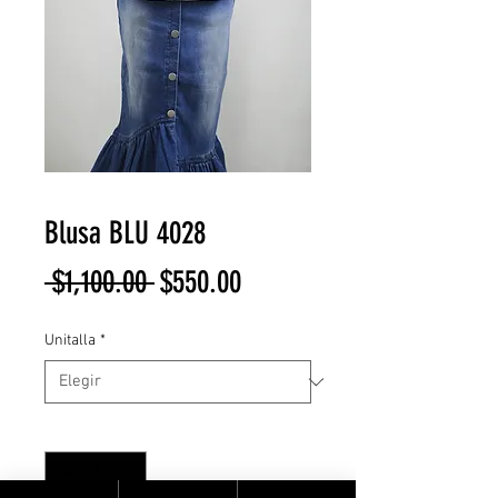
Blusa BLU 4028
Precio
Precio
 $1,100.00 
$550.00
de
Unitalla
*
oferta
Cantidad
*