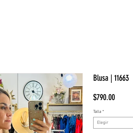
NEW COLLECTION
¡REBAJAS!
DV HOME
BELLEZA
Blusa | 11663
Precio
$790.00
Talla
*
Elegir