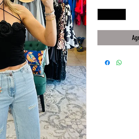
Cantidad
*
Agr