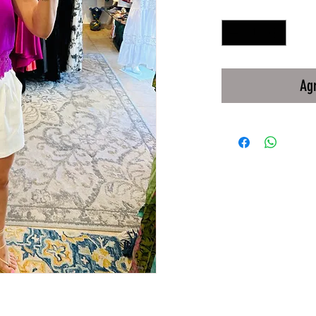
Cantidad
*
Agr