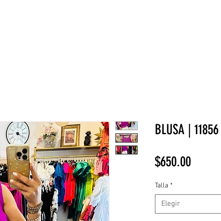
NEW COLLECTION
¡REBAJAS!
DV HOME
BELLEZA
BLUSA | 11856
Precio
$650.00
Talla
*
Elegir