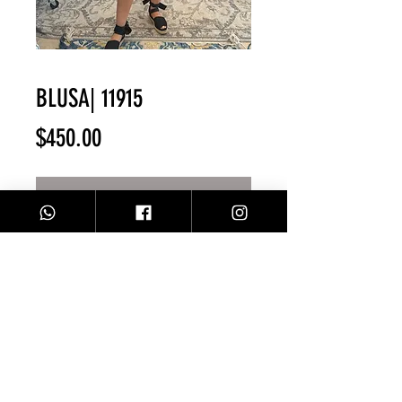
BLUSA| 11915
Precio
$450.00
Agotado
Blusa animalprint/ Café
Facebook
Contacto
Instagram
Comprar
Envíos y Devoluciones
Sobre Nosotros