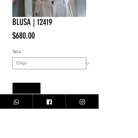
BLUSA | 12419
Precio
$680.00
Talla
*
Cantidad
*
Agregar al carrito
Top Crochet | Blanca