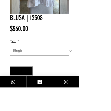
BLUSA | 12508
Precio
$560.00
Talla
*
Cantidad
*
Agregar al carrito
blusa c/elastico/ Blanca