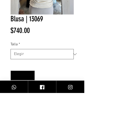
Blusa | 13069
Precio
$740.00
Talla
*
Cantidad
*
Agregar al carrito
blusa/ crema