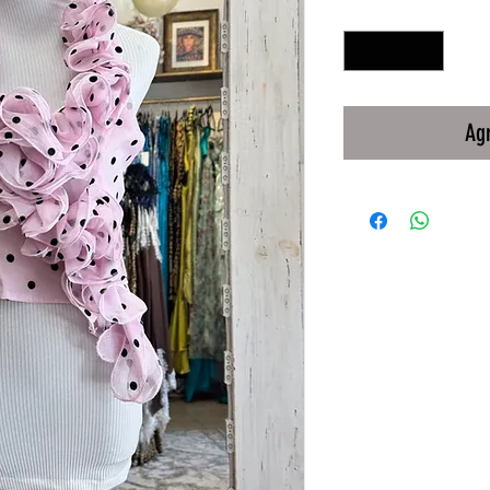
Cantidad
*
Agr