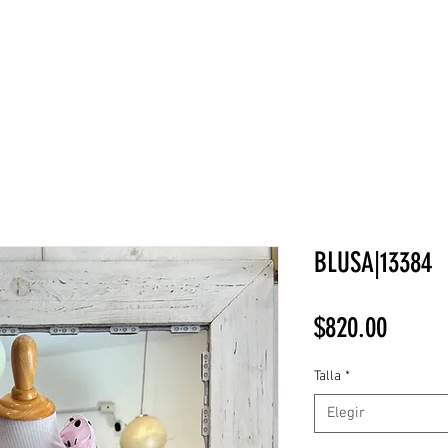
NEW COLLECTION
¡REBAJAS!
DV HOME
BELLEZA
BLUSA|13384
Precio
$820.00
Talla
*
Elegir