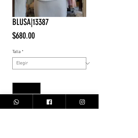
BLUSA|13387
Precio
$680.00
Talla
*
Cantidad
*
Agregar al carrito
Blusa piedras/blanca