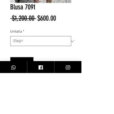
Blusa 7091
Precio
Precio
 $1,200.00 
$600.00
de
Unitalla
*
oferta
Cantidad
*
Agregar al carrito
Facebook
Contacto
Instagram
Comprar