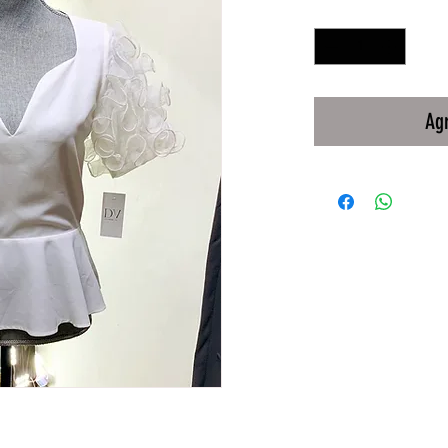
Cantidad
*
Agr