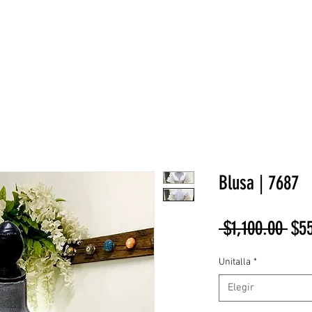
NEW COLLECTION
¡REBAJAS!
DV HOME
BELLEZA
Blusa | 7687
Pre
 $1,100.00 
$5
Unitalla
*
Elegir