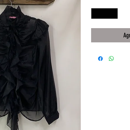
Cantidad
*
Agr