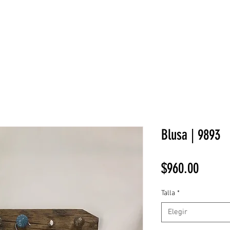
NEW COLLECTION
¡REBAJAS!
DV HOME
BELLEZA
Blusa | 9893
Precio
$960.00
Talla
*
Elegir