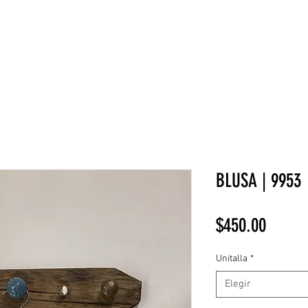
NEW COLLECTION
¡REBAJAS!
DV HOME
BELLEZA
BLUSA | 9953
Precio
$450.00
Unitalla
*
Elegir