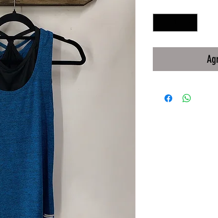
Cantidad
*
Agr