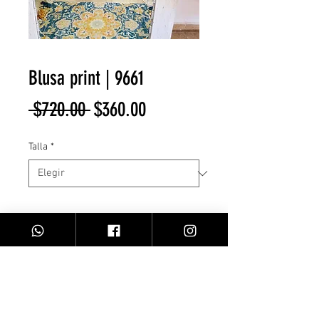
Blusa print | 9661
Precio
Precio
 $720.00 
$360.00
de
Talla
*
oferta
Cantidad
*
Agregar al carrito