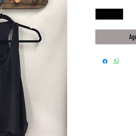
Cantidad
*
Agr