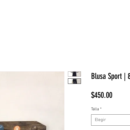
NEW COLLECTION
¡REBAJAS!
DV HOME
BELLEZA
Blusa Sport | 
Precio
$450.00
Talla
*
Elegir