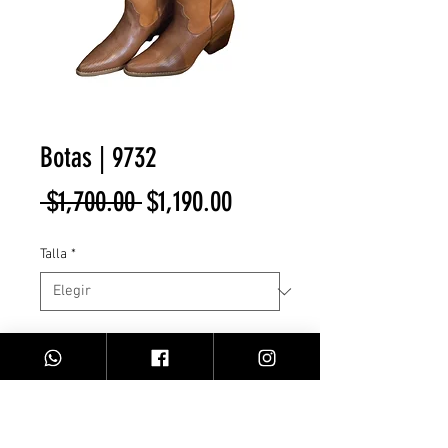
Botas | 9732
Precio
Precio
 $1,700.00 
$1,190.00
de
Talla
*
oferta
Cantidad
*
Agregar al carrito