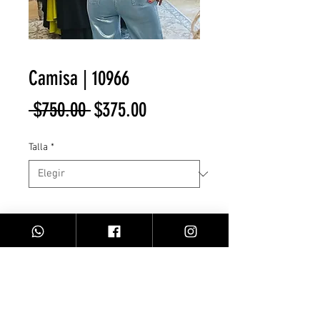
Camisa | 10966
Precio
Precio
 $750.00 
$375.00
de
Talla
*
oferta
Cantidad
*
Agregar al carrito