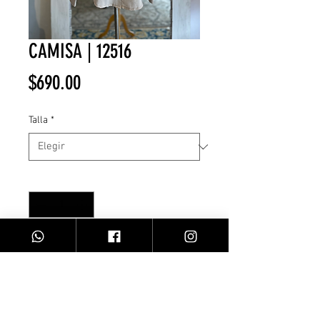
CAMISA | 12516
Precio
$690.00
Talla
*
Cantidad
*
Agregar al carrito
Camisa m/ larga / beige