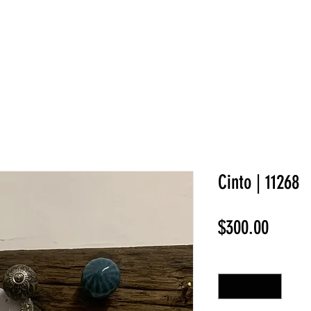
NEW COLLECTION
¡REBAJAS!
DV HOME
BELLEZA
Cinto | 11268
Precio
$300.00
Cantidad
*