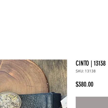
NEW COLLECTION
¡REBAJAS!
DV HOME
BELLEZA
CINTO | 13138
SKU: 13138
Precio
$380.00