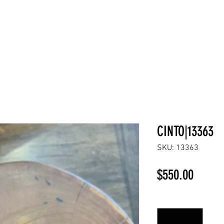
NEW COLLECTION
¡REBAJAS!
DV HOME
BELLEZA
CINTO|13363
SKU: 13363
Precio
$550.00
Cantidad
*