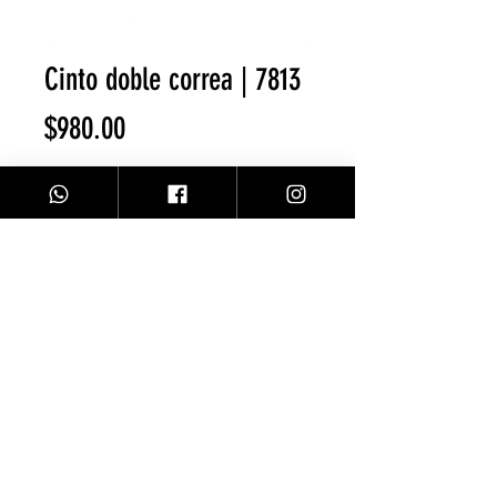
Cinto doble correa | 7813
Precio
$980.00
Agotado
Facebook
Contacto
Instagram
Comprar
Envíos y Devoluciones
Sobre Nosotros
Métodos de Pago
© 2020 Todos Los Derechos Reservados DV CLOTHING CO.