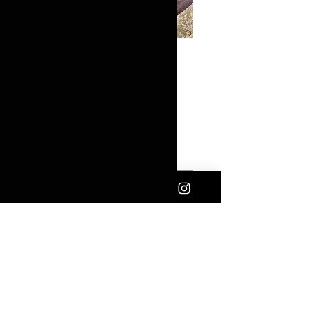
COLLAR|13153
Precio
$665.00
Cantidad
*
Agregar al carrito
Collar dorado
Facebook
Contacto
Instagram
Comprar