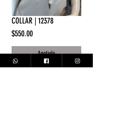
COLLAR | 12378
Precio
$550.00
Agotado
Collar azul/ denim
Facebook
Contacto
Instagram
Comprar
Envíos y Devoluciones
Sobre Nosotros
Métodos de Pago