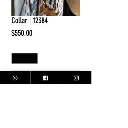
Collar | 12384
Precio
$550.00
Cantidad
*
Agregar al carrito
collar azul/ café 8
Facebook
Contacto
Instagram
Comprar