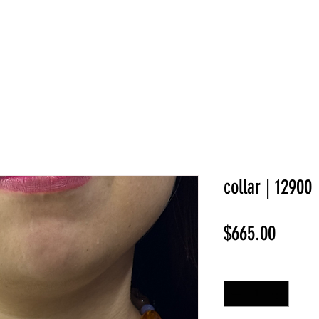
NEW COLLECTION
¡REBAJAS!
DV HOME
BELLEZA
collar | 12900
Precio
$665.00
Cantidad
*