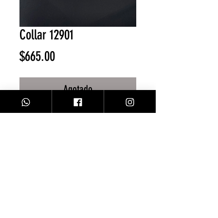
Collar 12901
Precio
$665.00
Agotado
collar corbata piedra verde
Facebook
Contacto
Instagram
Comprar
Envíos y Devoluciones
Sobre Nosotros
Métodos de Pago