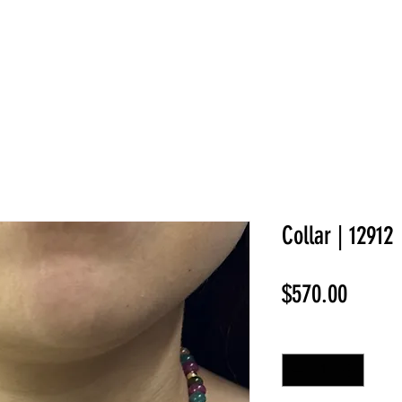
NEW COLLECTION
¡REBAJAS!
DV HOME
BELLEZA
Collar | 12912
Precio
$570.00
Cantidad
*