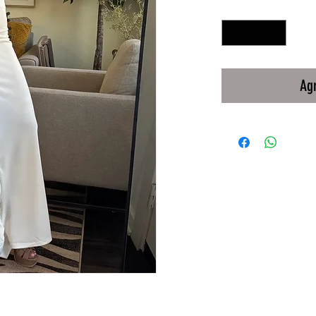
Cantidad
*
Agr