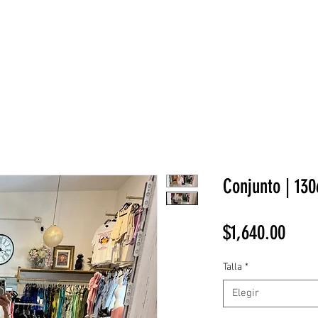
NEW COLLECTION
¡REBAJAS!
DV HOME
BELLEZA
Conjunto | 130
Prec
$1,640.00
Talla
*
Elegir