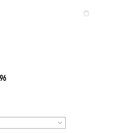
All DV
DV SPORT
CONTACTO
96