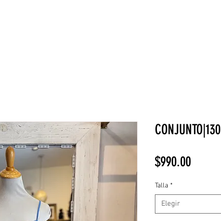
NEW COLLECTION
¡REBAJAS!
DV HOME
BELLEZA
CONJUNTO|130
Precio
$990.00
Talla
*
Elegir