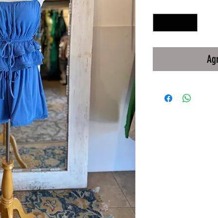
Cantidad
*
Agr