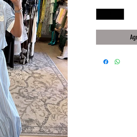
Cantidad
*
Agr