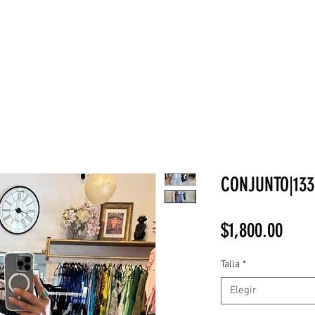
NEW COLLECTION
¡REBAJAS!
DV HOME
BELLEZA
CONJUNTO|133
Prec
$1,800.00
Talla
*
Elegir