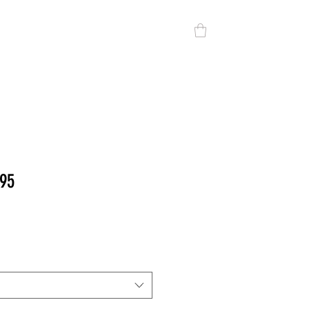
All DV
DV SPORT
CONTACTO
95
io