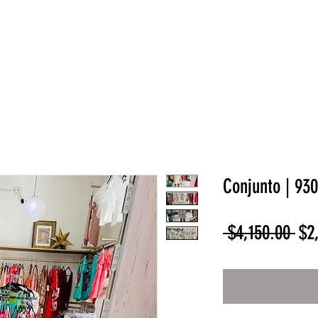
NEW COLLECTION
¡REBAJAS!
DV HOME
BELLEZA
Conjunto | 93
Pre
 $4,150.00 
$2