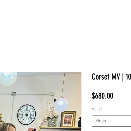
NEW COLLECTION
¡REBAJAS!
DV HOME
BELLEZA
Corset MV | 1
Precio
$680.00
Talla
*
Elegir