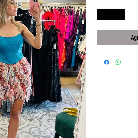
Cantidad
*
Agr