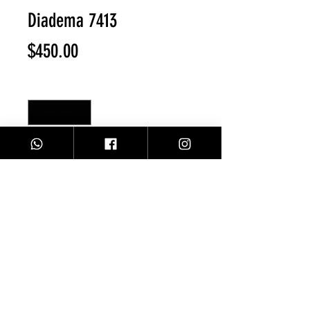
Diadema 7413
Precio
$450.00
Cantidad
*
Agregar al carrito
Facebook
Contacto
Instagram
Comprar
Envíos y Devoluciones
Sobre Nosotros
Métodos de Pago